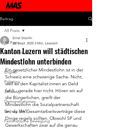
Beitrag
All Posts
Ernst Stierlin
All Posts
22. Sept. 2025
3 Min. Lesezeit
Kanton Luzern will städtischen
International
Mindestlohn unterbinden
Deutsch
Ein gesetzlicher Mindestlohn ist in der 
English
Schweiz eine schwierige Sache. Nicht, 
Palästina
weil es den Kapitalist:innen an Geld 
fehlt - gerade hier nicht. Hören wir auf 
Schweiz
die Bürgerlichen, greift der 
Demonstrationen
Mindestlohn die Sozialpartnerschaft 
Beitrag MAS
an, da die Gesamtarbeitsverträge diese 
Dinge regeln sollten. Obwohl SP und 
Feministische Bewegung
Gewerkschaften zwar auf die genau 