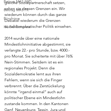
Beitrag MAS (WT)
gleiche Sozialpartnerschaft setzen, 
sehen sie dessen Grenzen ein. Wir 
Beitrag MAS FR
wiederum können durch das ganze 
Bündnisse
Debakel wiederum die Grenzen 
sozialdemokratischer Politik einsehen.
ISL 3rd Congress
2014 wurde über eine nationale 
Mindestlohninitiative abgestimmt, sie 
verlangte 22.- pro Stunde, bzw. 4000.- 
pro Monat. Sie scheiterte mit über 76% 
Nein-Stimmen. Seitdem ist es ein 
regionales Projekt. Denn die 
Sozialdemokratie lernt aus ihren 
Fehlern, wenn sie sich die Finger 
verbrennt. Über die Zerstückelung 
könnte “irgend einmal” auch auf 
politischer Ebene ein Mindestlohn 
zustande kommen. In den Kantonen 
Genf, Neuenburg, Tessin, Jura und 