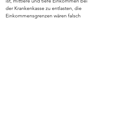
ist, mittlere und tiefe Einkommen bei 
der Krankenkasse zu entlasten, die 
Einkommensgrenzen wären falsch 
definiert. Dies führte zu einer massiven 
Rückzahlung von 15 mio. CHF nur für 
das Jahr 2017.
Das Verbrechen der 
sozialdemokratischen Politik ist nicht 
unbedingt das falsche Ziel. Wir 
kritisieren stattdessen, dass die 
Arbeiter:innenklasse als soziales 
Subjekt kaum eine Rolle spielt. Heute 
können die luzerner Arbeiter:innen 
nicht für einen Mindestlohn kämpfen. 
Denn sie müssen auf den Entscheid 
der kantonalen und städtischen 
Gremien warten. Sie sind auf die 
Bürokratie des bürgerlichen Staates 