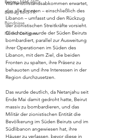
Beitrag MAS (WT)
Waffenstillstandsabkommen erwartet, 
das alle Fronten – einschließlich des 
Beitrag MAS FR
Libanon – umfasst und den Rückzug 
Bündnisse
der zionistischen Streitkräfte vorsieht.
Gleichzeitig wurde der Süden Beiruts 
ISL 3rd Congress
bombardiert, parallel zur Ausweitung 
ihrer Operationen im Süden des 
Libanon, mit dem Ziel, die beiden 
Fronten zu spalten, ihre Präsenz zu 
behauoten und ihre Interessen in der 
Region durchzusetzen.
Das wurde deutlich, da Netanjahu seit 
Ende Mai damit gedroht hatte, Beirut 
massiv zu bombardieren, und das 
Militär der zionistischen Entität die 
Bevölkerung im Süden Beiruts und im 
Südlibanon angewiesen hat, ihre 
Häuser zu verlassen, bevor diese in 