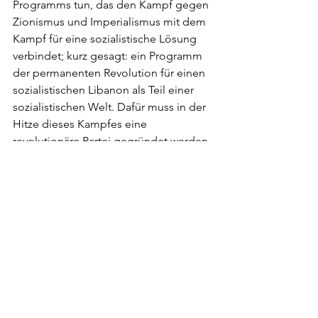
Programms tun, das den Kampf gegen 
Zionismus und Imperialismus mit dem 
Kampf für eine sozialistische Lösung 
verbindet; kurz gesagt: ein Programm 
der permanenten Revolution für einen 
sozialistischen Libanon als Teil einer 
sozialistischen Welt. Dafür muss in der 
Hitze dieses Kampfes eine 
revolutionäre Partei gegründet werden.
Die Internationale Sozialistische Liga 
solidarisiert sich mit dem Widerstand 
des libanesischen Volkes und 
unterstützt ihn. Wir unterstützen unsere 
libanesischen Genoss:innen bei ihren 
Bemühungen, den Kampf gegen die 
Besatzung in allen Bereichen 
auszuweiten, und bei ihrem Ziel, eine 
breite Front aufzubauen – politisch 