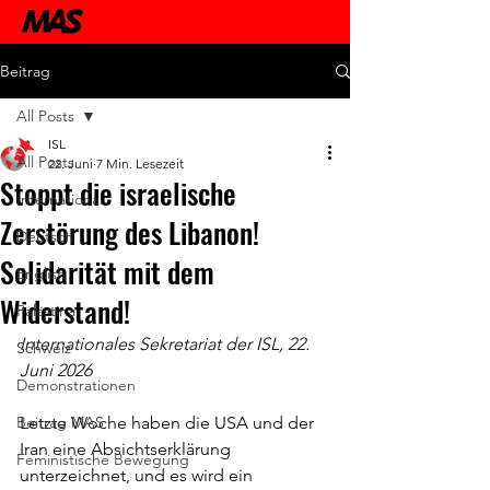
Beitrag
All Posts
ISL
All Posts
22. Juni
7 Min. Lesezeit
Stoppt die israelische
International
Zerstörung des Libanon!
Deutsch
Solidarität mit dem
English
Widerstand!
Palästina
Internationales Sekretariat der ISL, 22. 
Schweiz
Juni 2026
Demonstrationen
Beitrag MAS
Letzte Woche haben die USA und der 
Iran eine Absichtserklärung 
Feministische Bewegung
unterzeichnet, und es wird ein 