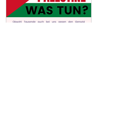
einzustellen, oder jenes
von Macron, welcher die
Siedlungspolitik im
Westjordanland kritisierte,
haben nicht den Zweck,
den 76 Jahre
andauernden...
1. März 2024
∙
0
Min.
Flyer: Free Palestine - Was
Tun?
54
0