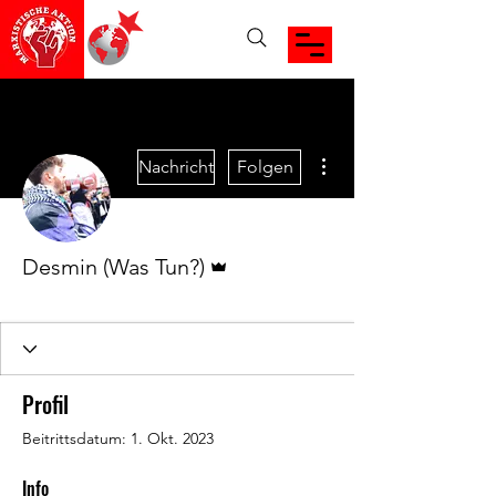
Weitere Optionen
Nachricht
Folgen
Administrator
Desmin (Was Tun?)
Was Tun? Member
+
4
Profil
Beitrittsdatum: 1. Okt. 2023
Info