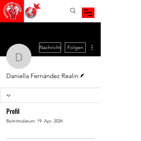
Weitere Optionen
Nachricht
Folgen
Daniella Fernández Rea
Autor
Daniella Fernández Realin
Profil
Beitrittsdatum: 19. Apr. 2026