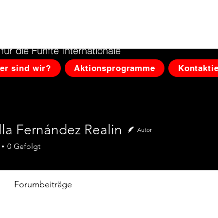
chen Aktion Schwe
für die Fünfte Internationale
er sind wir?
Aktionsprogramme
Kontakti
lla Fernández Realin
Autor
Fernández Realin
0
Gefolgt
Forumbeiträge