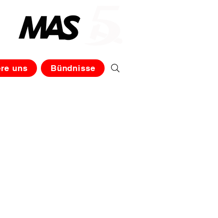
iz
ere uns
Bündnisse