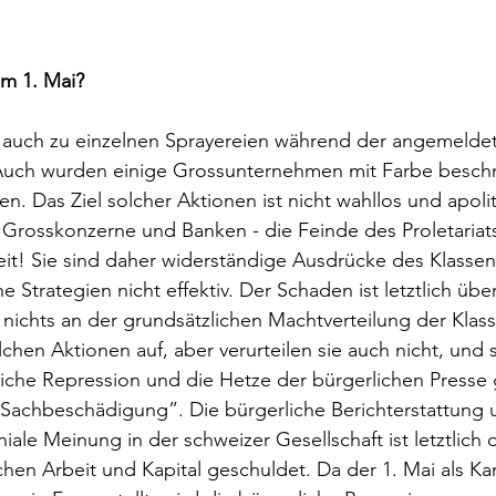
m 1. Mai?
 auch zu einzelnen Sprayereien während der angemeldet
ch wurden einige Grossunternehmen mit Farbe beschm
. Das Ziel solcher Aktionen ist nicht wahllos und apoliti
n Grosskonzerne und Banken - die Feinde des Proletariats
eit! Sie sind daher widerständige Ausdrücke des Klasse
he Strategien nicht effektiv. Der Schaden ist letztlich üb
 nichts an der grundsätzlichen Machtverteilung der Klass
lchen Aktionen auf, aber verurteilen sie auch nicht, und s
liche Repression und die Hetze der bürgerlichen Presse
Sachbeschädigung”. Die bürgerliche Berichterstattung 
iale Meinung in der schweizer Gesellschaft ist letztlich
schen Arbeit und Kapital geschuldet. Da der 1. Mai als K