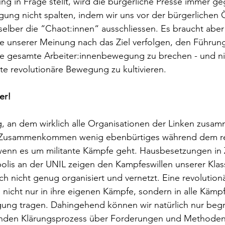
ung in Frage stellt, wird die bürgerliche Presse immer ge
ung nicht spalten, indem wir uns vor der bürgerlichen Öf
elber die “Chaot:innen“ ausschliessen. Es braucht aber
lte unserer Meinung nach das Ziel verfolgen, den Führu
e gesamte Arbeiter:innenbewegung zu brechen - und ni
e revolutionäre Bewegung zu kultivieren.
er!
Tag, an dem wirklich alle Organisationen der Linken zu
s Zusammenkommen wenig ebenbürtiges während dem res
 wenn es um militante Kämpfe geht. Hausbesetzungen in 
lis an der UNIL zeigen den Kampfeswillen unserer Klas
ch nicht genug organisiert und vernetzt. Eine revolutionä
nicht nur in ihre eigenen Kämpfe, sondern in alle Kämpf
ung tragen. Dahingehend können wir natürlich nur begr
enden Klärungsprozess über Forderungen und Methoden