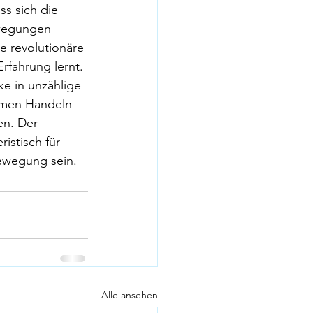
s sich die 
ewegungen 
e revolutionäre 
rfahrung lernt. 
ke in unzählige 
amen Handeln 
en. Der 
istisch für 
ewegung sein.
Alle ansehen