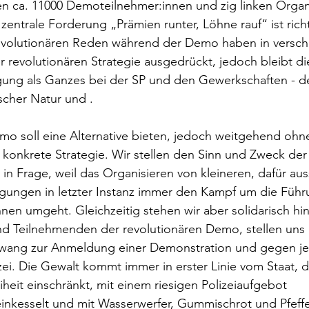
n ca. 11000 Demoteilnehmer:innen und zig linken Organ
zentrale Forderung „Prämien runter, Löhne rauf“ ist richt
revolutionären Reden während der Demo haben in versch
r revolutionären Strategie ausgedrückt, jedoch bleibt d
ung als Ganzes bei der SP und den Gewerkschaften - de
scher Natur und . 
mo soll eine Alternative bieten, jedoch weitgehend ohn
onkrete Strategie. Wir stellen den Sinn und Zweck der 
in Frage, weil das Organisieren von kleineren, dafür aus
gungen in letzter Instanz immer den Kampf um die Führ
nen umgeht. Gleichzeitig stehen wir aber solidarisch hin
nd Teilnehmenden der revolutionären Demo, stellen uns
wang zur Anmeldung einer Demonstration und gegen je
zei. Die Gewalt kommt immer in erster Linie vom Staat, d
heit einschränkt, mit einem riesigen Polizeiaufgebot 
inkesselt und mit Wasserwerfer, Gummischrot und Pfeffe