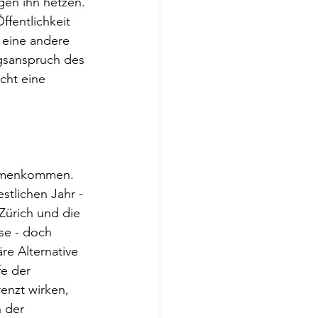
gen ihn hetzen. 
fentlichkeit 
 eine andere 
ngsanspruch des 
cht eine 
sammenkommen. 
tlichen Jahr - 
Zürich und die 
se - doch 
re Alternative 
e der 
enzt wirken, 
 der 