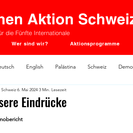
hen Aktion Schwei
r die Fünfte Internationale
Wer sind wir?
Aktionsprogramme
eutsch
English
Palästina
Schweiz
Demon
n Schweiz
6. Mai 2024
3 Min. Lesezeit
sche Bewegung
Beitrag MAS (WT)
Beitrag MAS 
nsere Eindrücke
emobericht