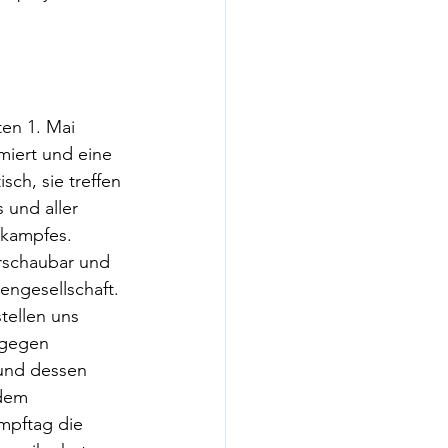
en 1. Mai 
iert und eine 
sch, sie treffen 
 und aller 
nkampfes.
erschaubar und 
engesellschaft. 
tellen uns 
 gegen 
und dessen 
 dem 
ampftag die 