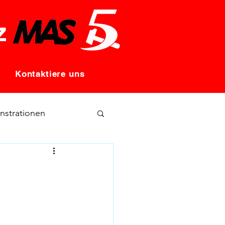
z
Kontaktiere uns
strationen
FR
Bündnisse