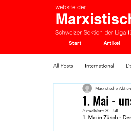
website der
Marxistisc
Schweizer Sektion der Liga fü
Start
Artikel
All Posts
International
D
Marxistische Aktio
Beitrag MAS
Feministi
1. Mai - u
Aktualisiert:
30. Juli
ISL 3rd Congress
1. Mai in Zürich - D