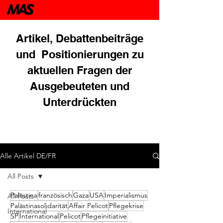
Artikel, Debattenbeiträge
und Positionierungen zu
aktuellen Fragen der
Ausgebeuteten und
Unterdrückten
Alle Artikel DE/FR
All Posts
Palästina
französisch
Gaza
USA
Imperialismus
All Posts
Palästinasolidarität
Affair Pelicot
Pflegekrise
International
SP
International
Pelicot
Pflegeinitiative