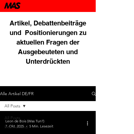
Artikel, Debattenbeiträge
und Positionierungen zu
aktuellen Fragen der
Ausgebeuteten und
Unterdrückten
Alle Artikel DE/FR
All Posts
All Posts
Leon de Bois (Was Tun?)
7. Okt. 2025
5 Min. Lesezeit
International