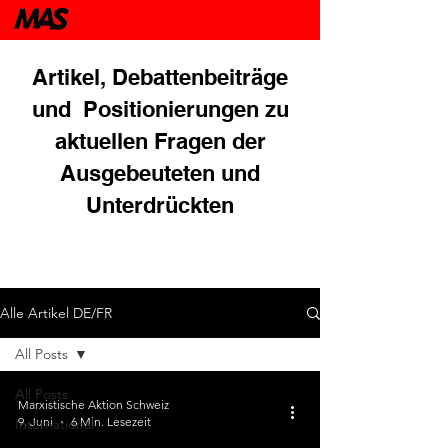
Artikel, Debattenbeiträge
und Positionierungen zu
aktuellen Fragen der
Ausgebeuteten und
Unterdrückten
Alle Artikel DE/FR
All Posts
All Posts
Marxistische Aktion Schweiz
9. Juni
6 Min. Lesezeit
International